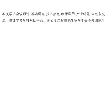
本次学术会议通过“基础研究-技术热点-临床应用-产业转化”全链条交
流，搭建了多学科对话平台。正如浙江省细胞生物学学会免疫细胞生
物学专委会主委吕火烊教授所言：“免疫学科的发展需要打破壁垒，既
要深耕机制研究，也要倾听临床与产业需求。”
未来，专委会将继续以创新驱动为核心，推动免疫细胞生物学的基础
研究向免疫技术及临床精准化、治疗个性化方向发展，为健康浙江的
建设注入新动能。